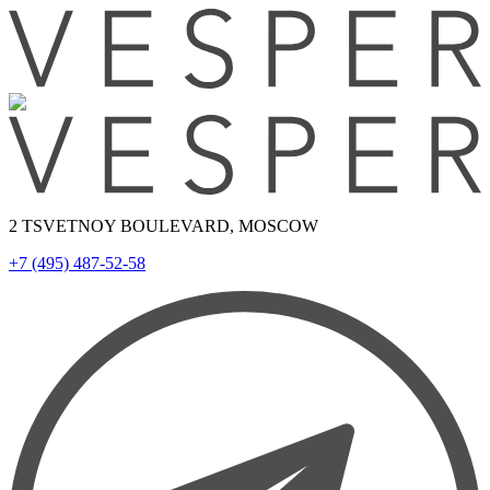
2 TSVETNOY BOULEVARD, MOSCOW
+7 (495) 487-52-58