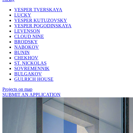
VESPER TVERSKAYA
LUCKY
VESPER KUTUZOVSKY
VESPER POGODINSKAYA
LEVENSON
CLOUD NINE
BRODSKY
NABOKOV
BUNIN
CHEKHOV
ST. NICKOLAS
SOVREMENNIK
BULGAKOV
GULRICH HOUSE
Projects on map
SUBMIT AN APPLICATION