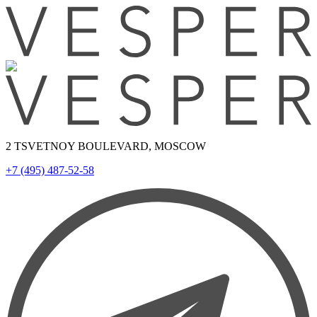
2 TSVETNOY BOULEVARD, MOSCOW
+7 (495) 487-52-58