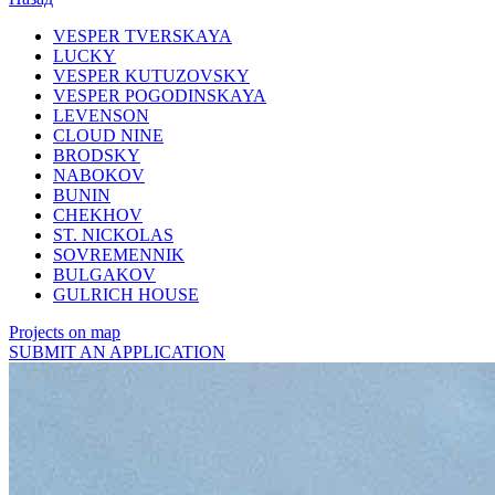
VESPER TVERSKAYA
LUCKY
VESPER KUTUZOVSKY
VESPER POGODINSKAYA
LEVENSON
CLOUD NINE
BRODSKY
NABOKOV
BUNIN
CHEKHOV
ST. NICKOLAS
SOVREMENNIK
BULGAKOV
GULRICH HOUSE
Projects on map
SUBMIT AN APPLICATION