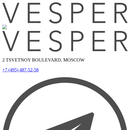
2 TSVETNOY BOULEVARD, MOSCOW
+7 (495) 487-52-58