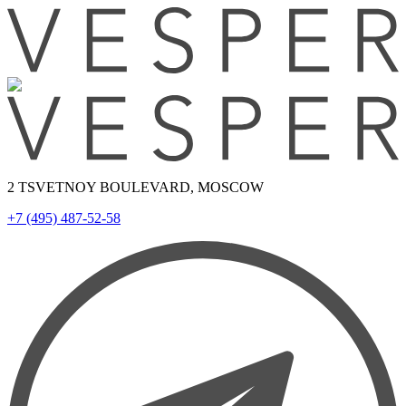
2 TSVETNOY BOULEVARD, MOSCOW
+7 (495) 487-52-58