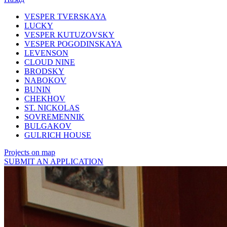
VESPER TVERSKAYA
LUCKY
VESPER KUTUZOVSKY
VESPER POGODINSKAYA
LEVENSON
CLOUD NINE
BRODSKY
NABOKOV
BUNIN
CHEKHOV
ST. NICKOLAS
SOVREMENNIK
BULGAKOV
GULRICH HOUSE
Projects on map
SUBMIT AN APPLICATION