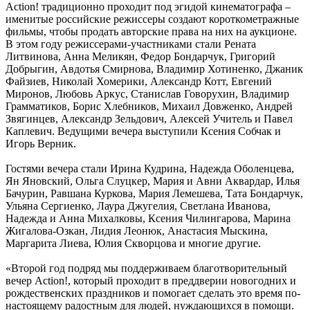
Action! традиционно проходит под эгидой кинематографа –
именитые российские режиссеры создают короткометражные
фильмы, чтобы продать авторские права на них на аукционе.
В этом году режиссерами-участниками стали Рената
Литвинова, Анна Меликян, Федор Бондарчук, Григорий
Добрыгин, Авдотья Смирнова, Владимир Хотиненко, Джаник
Файзиев, Николай Хомерики, Александр Котт, Евгений
Миронов, Любовь Аркус, Станислав Говорухин, Владимир
Грамматиков, Борис Хлебников, Михаил Довженко, Андрей
Звягинцев, Александр Зельдович, Алексей Учитель и Павел
Каплевич. Ведущими вечера выступили Ксения Собчак и
Игорь Верник.
Гостями вечера стали Ирина Кудрина, Надежда Оболенцева,
Ян Яновский, Ольга Слуцкер, Мария и Авни Аквардар, Илья
Бачурин, Равшана Куркова, Мария Лемешева, Тата Бондарчук,
Ульяна Сергиенко, Лаура Джугелия, Светлана Иванова,
Надежда и Анна Михалковы, Ксения Чилингарова, Марина
Жигалова-Озкан, Лидия Леонюк, Анастасия Мыскина,
Маргарита Лиева, Юлия Скворцова и многие другие.
«Второй год подряд мы поддерживаем благотворительный
вечер Action!, который проходит в преддверии новогодних и
рождественских праздников и помогает сделать это время по-
настоящему радостным для людей, нуждающихся в помощи.