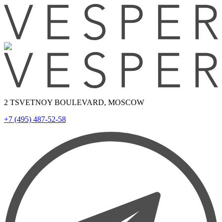
2 TSVETNOY BOULEVARD, MOSCOW
+7 (495) 487-52-58