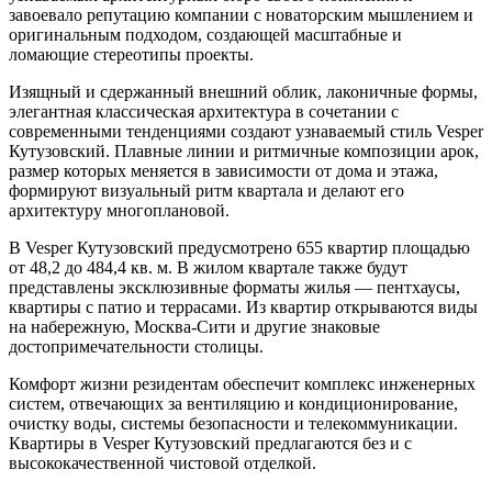
завоевало репутацию компании с новаторским мышлением и
оригинальным подходом, создающей масштабные и
ломающие стереотипы проекты.
Изящный и сдержанный внешний облик, лаконичные формы,
элегантная классическая архитектура в сочетании с
современными тенденциями создают узнаваемый стиль Vesper
Кутузовский. Плавные линии и ритмичные композиции арок,
размер которых меняется в зависимости от дома и этажа,
формируют визуальный ритм квартала и делают его
архитектуру многоплановой.
В Vesper Кутузовский предусмотрено 655 квартир площадью
от 48,2 до 484,4 кв. м. В жилом квартале также будут
представлены эксклюзивные форматы жилья — пентхаусы,
квартиры с патио и террасами. Из квартир открываются виды
на набережную, Москва-Сити и другие знаковые
достопримечательности столицы.
Комфорт жизни резидентам обеспечит комплекс инженерных
систем, отвечающих за вентиляцию и кондиционирование,
очистку воды, системы безопасности и телекоммуникации.
Квартиры в Vesper Кутузовский предлагаются без и с
высококачественной чистовой отделкой.