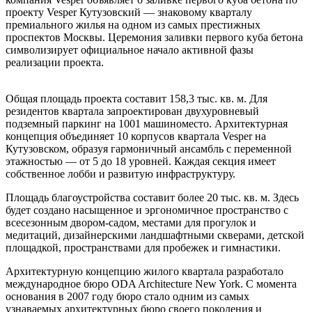
проекту Vesper Кутузовский — знаковому кварталу
премиального жилья на одном из самых престижных
проспектов Москвы. Церемония заливки первого куба бетона
символизирует официальное начало активной фазы
реализации проекта.
Общая площадь проекта составит 158,3 тыс. кв. м. Для
резидентов квартала запроектирован двухуровневый
подземный паркинг на 1001 машиноместо. Архитектурная
концепция объединяет 10 корпусов квартала Vesper на
Кутузовском, образуя гармоничный ансамбль с переменной
этажностью — от 5 до 18 уровней. Каждая секция имеет
собственное лобби и развитую инфраструктуру.
Площадь благоустройства составит более 20 тыс. кв. м. Здесь
будет создано насыщенное и эргономичное пространство с
всесезонным двором-садом, местами для прогулок и
медитаций, дизайнерскими ландшафтными скверами, детской
площадкой, пространствами для пробежек и гимнастики.
Архитектурную концепцию жилого квартала разработало
международное бюро ODA Architecture New York. С момента
основания в 2007 году бюро стало одним из самых
узнаваемых архитектурных бюро своего поколения и